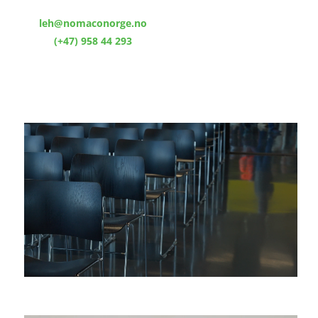
leh@nomaconorge.no
(+47) 958 44 293