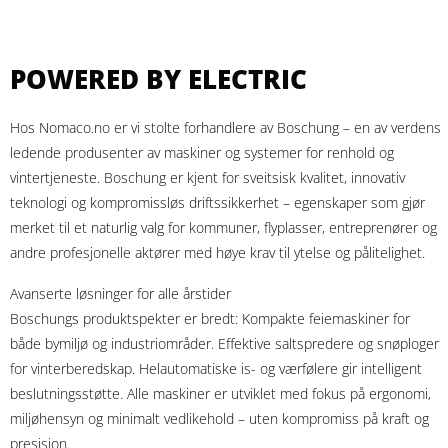
POWERED BY ELECTRIC
Hos Nomaco.no er vi stolte forhandlere av Boschung – en av verdens
ledende produsenter av maskiner og systemer for renhold og
vintertjeneste. Boschung er kjent for sveitsisk kvalitet, innovativ
teknologi og kompromissløs driftssikkerhet – egenskaper som gjør
merket til et naturlig valg for kommuner, flyplasser, entreprenører og
andre profesjonelle aktører med høye krav til ytelse og pålitelighet.
Avanserte løsninger for alle årstider
Boschungs produktspekter er bredt: Kompakte feiemaskiner for
både bymiljø og industriområder. Effektive saltspredere og snøploger
for vinterberedskap. Helautomatiske is- og værfølere gir intelligent
beslutningsstøtte. Alle maskiner er utviklet med fokus på ergonomi,
miljøhensyn og minimalt vedlikehold – uten kompromiss på kraft og
presisjon.