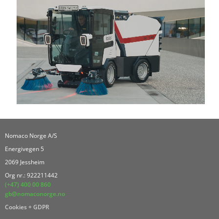
Nomaco Norge A/S
Energivegen 5
2069 Jessheim
Org nr.: 922211442
(+47) 400 00 860
gb@nomaconorge.no
Cookies + GDPR