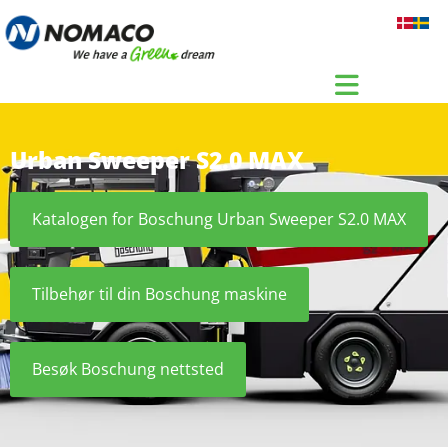
Gå til indhold
Urban Sweeper S2.0 MAX
Katalogen for Boschung Urban Sweeper S2.0 MAX
Tilbehør til din Boschung maskine
Besøk Boschung nettsted