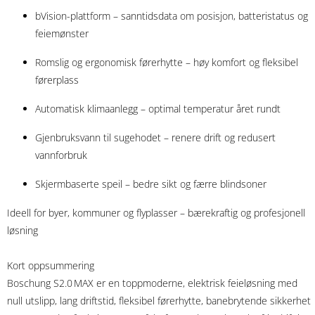
bVision-plattform – sanntidsdata om posisjon, batteristatus og
feiemønster
Romslig og ergonomisk førerhytte – høy komfort og fleksibel
førerplass
Automatisk klimaanlegg – optimal temperatur året rundt
Gjenbruksvann til sugehodet – renere drift og redusert
vannforbruk
Skjermbaserte speil – bedre sikt og færre blindsoner
Ideell for byer, kommuner og flyplasser – bærekraftig og profesjonell
løsning
Kort oppsummering
Boschung S2.0 MAX er en toppmoderne, elektrisk feieløsning med
null utslipp, lang driftstid, fleksibel førerhytte, banebrytende sikkerhet