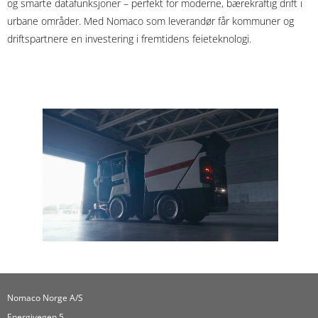
og smarte datafunksjoner – perfekt for moderne, bærekraftig drift i
urbane områder. Med Nomaco som leverandør får kommuner og
driftspartnere en investering i fremtidens feieteknologi.
Nomaco Norge A/S
Energivegen 5