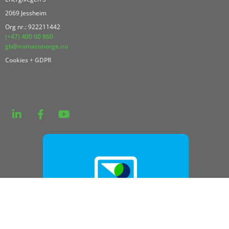
2069 Jessheim
Org nr.: 922211442
(+47) 400 00 860
gb@nomaconorge.no
Cookies + GDPR
Se vår miljørapport