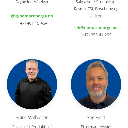
Daglig leder/selger
Salgschef / Produktsjef
Raymo, FSI, Boschung og
gb@nomaconorge.no
AllTrec
(+47) 481 15 454
leh@nomaconorge.no
(+47) 958 44 293
Bjørn Mathiesen
Stig Fjeld
Salgssjef / Produktsjef
Ettermarkedssjef