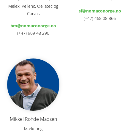
Melex, Pellenc, Oeliatec og
sf@nomaconorge.no
Corvus
(+47) 468 08 866
bm@nomaconorge.no
(+47) 909 48 290
Mikkel Rohde Madsen
Marketing