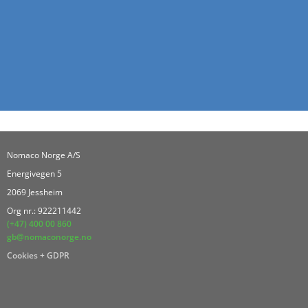
Nomaco Norge A/S
Energivegen 5
2069 Jessheim
Org nr.: 922211442
(+47) 400 00 860
gb@nomaconorge.no
Cookies + GDPR