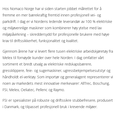
Hos Nomaco Norge har vi siden starten jobbet målrettet for å
fremme en mer bærekraftig fremtid innen profesjonell vei- og
parkdrift. I dag er vi Nordens ledende leverandør av 100 % elektriske
og miljøvennlige maskiner som kombinerer høy ytelse med lav
miljøpåvirkning – skreddersydd for profesjonelle brukere med høye
krav til driftssikkerhet, funksjonalitet og kvalitet.
Gjennom årene har vi levert flere tusen elektriske arbeidskjøretøy fra
Melex til fornøyde kunder over hele Norden. I dag omfatter vårt
sortiment et bredt utvalg av elektriske redskapsbærere,
gressklippere, feie- og sugemaskiner, ugressbekjempelsesutstyr og
håndholdt el-verktøy. Som importør og generalagent representerer vi
noen av markedets mest innovative merkevarer: AllTrec, Boschung,
FSI, Melex, Oeliatec, Pellenc og Raymo.
FSI er spesialister på robuste og driftssikre stubbefresere, produsert
i Danmark, og tilpasset profesjonell bruk i krevende miljøer.