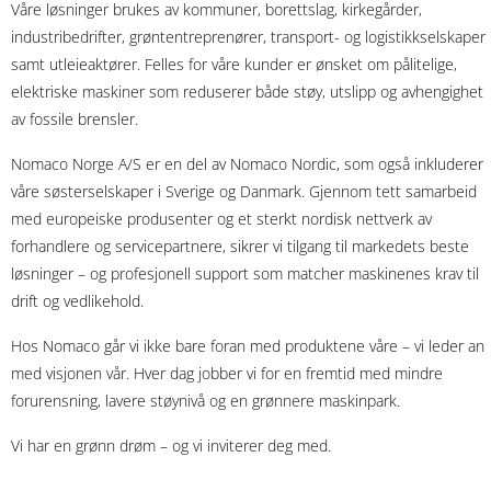
Våre løsninger brukes av kommuner, borettslag, kirkegårder,
industribedrifter, grøntentreprenører, transport- og logistikkselskaper
samt utleieaktører. Felles for våre kunder er ønsket om pålitelige,
elektriske maskiner som reduserer både støy, utslipp og avhengighet
av fossile brensler.
Nomaco Norge A/S er en del av Nomaco Nordic, som også inkluderer
våre søsterselskaper i Sverige og Danmark. Gjennom tett samarbeid
med europeiske produsenter og et sterkt nordisk nettverk av
forhandlere og servicepartnere, sikrer vi tilgang til markedets beste
løsninger – og profesjonell support som matcher maskinenes krav til
drift og vedlikehold.
Hos Nomaco går vi ikke bare foran med produktene våre – vi leder an
med visjonen vår. Hver dag jobber vi for en fremtid med mindre
forurensning, lavere støynivå og en grønnere maskinpark.
Vi har en grønn drøm – og vi inviterer deg med.