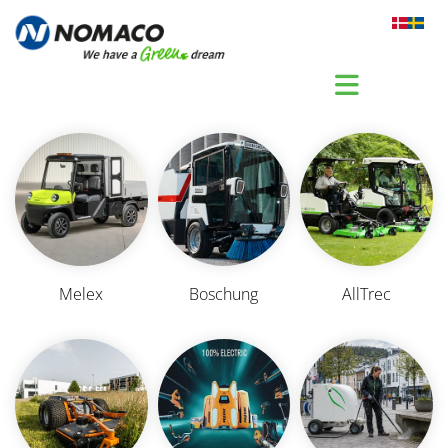
Gå til indhold
Melex
Boschung
AllTrec