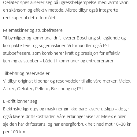
Oeliatec spesialiserer seg på ugressbekjempelse med varmt vann –
en skånsom og effektiv metode. Alltrec tilbyr også integrerte
redskaper til dette formålet.
Feiemaskiner og stubbefresere
Til bymiljøer og kommunal drift leverer Boschung stillegående og
kompakte feie- og sugemaskiner. Vi forhandler også FSI
stubbefresere, som kombinerer kraft og presisjon for effektiv
fjerning av stubber – både til kommuner og entreprenører.
Tilbehør og reservedeler
Vi tilbyr originalt tilbehør og reservedeler til alle våre merker: Melex,
Alltrec, Oeliatec, Pellenc, Boschung og FSI.
El-drift lønner seg
Elektriske kjøretøy og maskiner gir ikke bare lavere utslipp – de gir
også lavere driftskostnader. Våre erfaringer viser at Melex elbiler
sjelden har driftsstans, og har energiforbruk helt ned mot 10–30 kr
per 100 km.