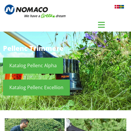
Gå til indhold
Pellenc Trimmere
Katalog Pellenc Alpha
Katalog Pellenc Excellion