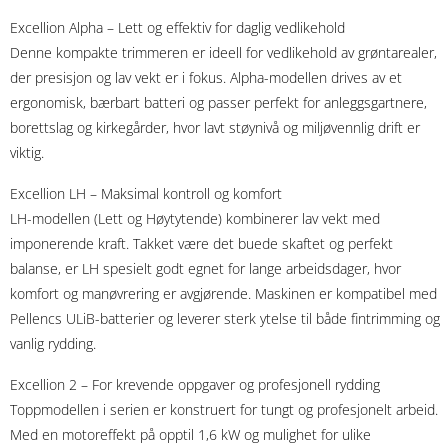
Excellion Alpha – Lett og effektiv for daglig vedlikehold
Denne kompakte trimmeren er ideell for vedlikehold av grøntarealer,
der presisjon og lav vekt er i fokus. Alpha-modellen drives av et
ergonomisk, bærbart batteri og passer perfekt for anleggsgartnere,
borettslag og kirkegårder, hvor lavt støynivå og miljøvennlig drift er
viktig.
Excellion LH – Maksimal kontroll og komfort
LH-modellen (Lett og Høytytende) kombinerer lav vekt med
imponerende kraft. Takket være det buede skaftet og perfekt
balanse, er LH spesielt godt egnet for lange arbeidsdager, hvor
komfort og manøvrering er avgjørende. Maskinen er kompatibel med
Pellencs ULiB-batterier og leverer sterk ytelse til både fintrimming og
vanlig rydding.
Excellion 2 – For krevende oppgaver og profesjonell rydding
Toppmodellen i serien er konstruert for tungt og profesjonelt arbeid.
Med en motoreffekt på opptil 1,6 kW og mulighet for ulike