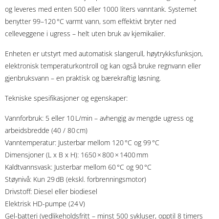
og leveres med enten 500 eller 1000 liters vanntank. Systemet
benytter 99–120 °C varmt vann, som effektivt bryter ned
celleveggene i ugress – helt uten bruk av kjemikalier.
Enheten er utstyrt med automatisk slangerull, høytrykksfunksjon,
elektronisk temperaturkontroll og kan også bruke regnvann eller
gjenbruksvann – en praktisk og bærekraftig løsning.
Tekniske spesifikasjoner og egenskaper:
Vannforbruk: 5 eller 10 L/min – avhengig av mengde ugress og
arbeidsbredde (40 / 80 cm)
Vanntemperatur: Justerbar mellom 120 °C og 99 °C
Dimensjoner (L x B x H): 1650 × 800 × 1400 mm
Kaldtvannsvask: Justerbar mellom 60 °C og 90 °C
Støynivå: Kun 29 dB (ekskl. forbrenningsmotor)
Drivstoff: Diesel eller biodiesel
Elektrisk HD-pumpe (24 V)
Gel-batteri (vedlikeholdsfritt – minst 500 sykluser, opptil 8 timers