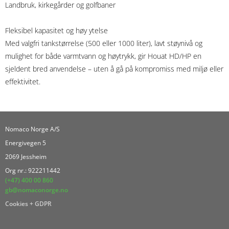
Landbruk, kirkegårder og golfbaner
Fleksibel kapasitet og høy ytelse
Med valgfri tankstørrelse (500 eller 1000 liter), lavt støynivå og
mulighet for både varmtvann og høytrykk, gir Houat HD/HP en
sjeldent bred anvendelse – uten å gå på kompromiss med miljø eller
effektivitet.
Nomaco Norge A/S
Energivegen 5
2069 Jessheim
Org nr.: 922211442
(+47) 400 00 860
gb@nomaconorge.no
Cookies + GDPR