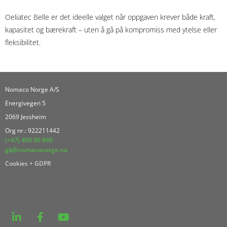
Oeliatec Belle er det ideelle valget når oppgaven krever både kraft,
kapasitet og bærekraft – uten å gå på kompromiss med ytelse eller
fleksibilitet.
Nomaco Norge A/S
Energivegen 5
2069 Jessheim
Org nr.: 922211442
(+47) 400 00 860
gb@nomaconorge.no
Cookies + GDPR