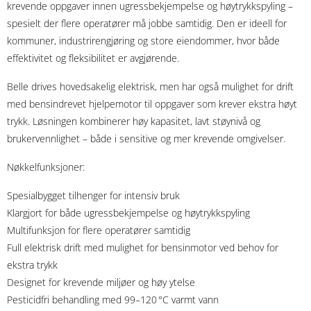
krevende oppgaver innen ugressbekjempelse og høytrykkspyling –
spesielt der flere operatører må jobbe samtidig. Den er ideell for
kommuner, industrirengjøring og store eiendommer, hvor både
effektivitet og fleksibilitet er avgjørende.
Belle drives hovedsakelig elektrisk, men har også mulighet for drift
med bensindrevet hjelpemotor til oppgaver som krever ekstra høyt
trykk. Løsningen kombinerer høy kapasitet, lavt støynivå og
brukervennlighet – både i sensitive og mer krevende omgivelser.
Nøkkelfunksjoner:
Spesialbygget tilhenger for intensiv bruk
Klargjort for både ugressbekjempelse og høytrykkspyling
Multifunksjon for flere operatører samtidig
Full elektrisk drift med mulighet for bensinmotor ved behov for
ekstra trykk
Designet for krevende miljøer og høy ytelse
Pesticidfri behandling med 99–120 °C varmt vann