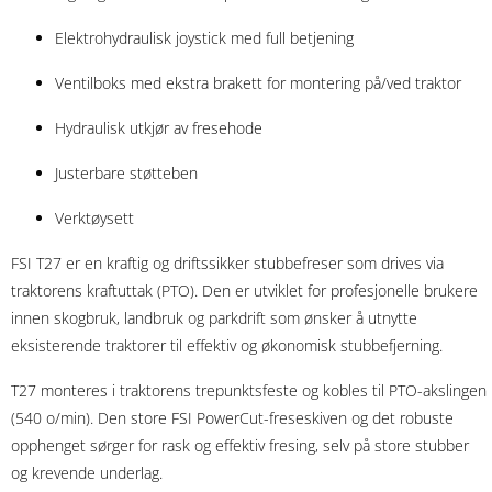
Elektrohydraulisk joystick med full betjening
Ventilboks med ekstra brakett for montering på/ved traktor
Hydraulisk utkjør av fresehode
Justerbare støtteben
Verktøysett
FSI T27 er en kraftig og driftssikker stubbefreser som drives via
traktorens kraftuttak (PTO). Den er utviklet for profesjonelle brukere
innen skogbruk, landbruk og parkdrift som ønsker å utnytte
eksisterende traktorer til effektiv og økonomisk stubbefjerning.
T27 monteres i traktorens trepunktsfeste og kobles til PTO-akslingen
(540 o/min). Den store FSI PowerCut-freseskiven og det robuste
opphenget sørger for rask og effektiv fresing, selv på store stubber
og krevende underlag.