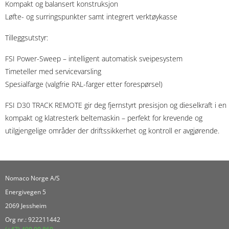
Kompakt og balansert konstruksjon
Løfte- og surringspunkter samt integrert verktøykasse
Tilleggsutstyr:
FSI Power-Sweep – intelligent automatisk sveipesystem
Timeteller med servicevarsling
Spesialfarge (valgfrie RAL-farger etter forespørsel)
FSI D30 TRACK REMOTE gir deg fjernstyrt presisjon og dieselkraft i en
kompakt og klatresterk beltemaskin – perfekt for krevende og
utilgjengelige områder der driftssikkerhet og kontroll er avgjørende.
Nomaco Norge A/S
Energivegen 5
2069 Jessheim
Org nr.: 922211442