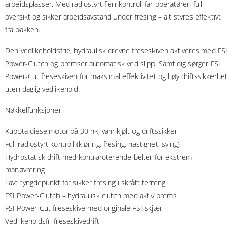
arbeidsplasser. Med radiostyrt fjernkontroll får operatøren full
oversikt og sikker arbeidsavstand under fresing – alt styres effektivt
fra bakken.
Den vedlikeholdsfrie, hydraulisk drevne freseskiven aktiveres med FSI
Power-Clutch og bremser automatisk ved slipp. Samtidig sørger FSI
Power-Cut freseskiven for maksimal effektivitet og høy driftssikkerhet
uten daglig vedlikehold.
Nøkkelfunksjoner:
Kubota dieselmotor på 30 hk, vannkjølt og driftssikker
Full radiostyrt kontroll (kjøring, fresing, hastighet, sving)
Hydrostatisk drift med kontraroterende belter for ekstrem
manøvrering
Lavt tyngdepunkt for sikker fresing i skrått terreng
FSI Power-Clutch – hydraulisk clutch med aktiv brems
FSI Power-Cut freseskive med originale FSI-skjær
Vedlikeholdsfri freseskivedrift