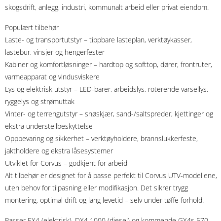
skogsdrift, anlegg, industri, kommunalt arbeid eller privat eiendom.
Populært tilbehør
Laste- og transportutstyr – tippbare lasteplan, verktøykasser,
lastebur, vinsjer og hengerfester
Kabiner og komfortløsninger – hardtop og softtop, dører, frontruter,
varmeapparat og vindusviskere
Lys og elektrisk utstyr – LED-barer, arbeidslys, roterende varsellys,
ryggelys og strømuttak
Vinter- og terrengutstyr – snøskjær, sand-/saltspreder, kjettinger og
ekstra understellbeskyttelse
Oppbevaring og sikkerhet – verktøyholdere, brannslukkerfeste,
jaktholdere og ekstra låsesystemer
Utviklet for Corvus – godkjent for arbeid
Alt tilbehør er designet for å passe perfekt til Corvus UTV-modellene,
uten behov for tilpasning eller modifikasjon. Det sikrer trygg
montering, optimal drift og lang levetid – selv under tøffe forhold.
Passer EX4 (elektrisk), DX4 1000 (diesel) og kommende GX4s 570