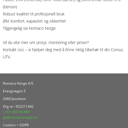
(bensin)
Robust kvalitet til profesjonell bruk
Økt komfort, kapasitet og sikkerhet
Tilgjengelig via Nomaco Norge
Vil du vite mer om utstyr, montering eller priser?
Kontakt oss – vi hjelper deg med å finne riktig tilbehør til din Corvus
UTV.
Nomaco Norge A/S
Energivegen 5
2069 Jessheim
Org nr.: 922211442
(+47) 400 00 860
gb@nomaconorge.no
Cookies + GDPR