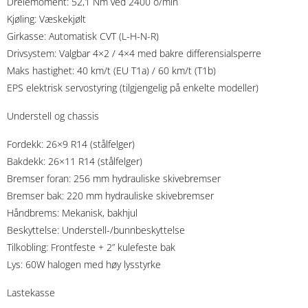
Dreiemoment: 52,1 Nm ved 2400 o/min
Kjøling: Væskekjølt
Girkasse: Automatisk CVT (L-H-N-R)
Drivsystem: Valgbar 4×2 / 4×4 med bakre differensialsperre
Maks hastighet: 40 km/t (EU T1a) / 60 km/t (T1b)
EPS elektrisk servostyring (tilgjengelig på enkelte modeller)
Understell og chassis
Fordekk: 26×9 R14 (stålfelger)
Bakdekk: 26×11 R14 (stålfelger)
Bremser foran: 256 mm hydrauliske skivebremser
Bremser bak: 220 mm hydrauliske skivebremser
Håndbrems: Mekanisk, bakhjul
Beskyttelse: Understell-/bunnbeskyttelse
Tilkobling: Frontfeste + 2” kulefeste bak
Lys: 60W halogen med høy lysstyrke
Lastekasse