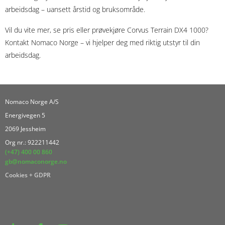
arbeidsdag – uansett årstid og bruksområde.
Vil du vite mer, se pris eller prøvekjøre Corvus Terrain DX4 1000?
Kontakt Nomaco Norge – vi hjelper deg med riktig utstyr til din
arbeidsdag.
Nomaco Norge A/S
Energivegen 5
2069 Jessheim
Org nr.: 922211442
(+47) 400 00 860
gb@nomaconorge.no
Cookies + GDPR