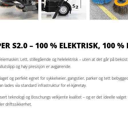
S2.0 – 100 % ELEKTRISK, 100 % 
maskin: Lett, stillegående og helelektrisk – uten at det går på bekostni
nullutslipp og høy presisjon er avgjørende.
t og perfekt egnet for sykkelveier, gangstier, parker og tett bebyggede
n lades via standard infrastruktur for el-kjøretøy.
rt teknologi og Boschungs velkjente kvalitet – og er det ideelle valg
r driftssikkerhet.