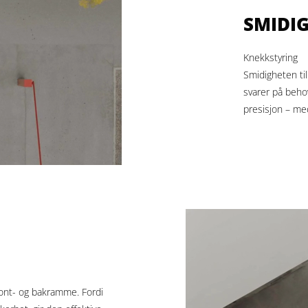
SMIDIG
Knekkstyring
Smidigheten ti
svarer på behov
presisjon – me
ront- og bakramme. Fordi