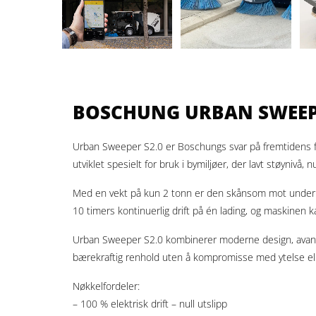
BOSCHUNG URBAN SWEEPER 
Urban Sweeper S2.0 er Boschungs svar på fremtidens feie
utviklet spesielt for bruk i bymiljøer, der lavt støynivå, 
Med en vekt på kun 2 tonn er den skånsom mot underlage
10 timers kontinuerlig drift på én lading, og maskinen ka
Urban Sweeper S2.0 kombinerer moderne design, avanse
bærekraftig renhold uten å kompromisse med ytelse elle
Nøkkelfordeler:
– 100 % elektrisk drift – null utslipp