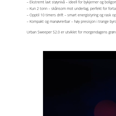
– Ekstremt lavt støynivå – ideell for bykjerner og bolig
– Kun 2 tonn – skånsom mot underlag, perfekt for forta
– Opptil 10 timers drift – smart energistyring og rask o
– Kompakt og manøvrerbar – høy presisjon i trange by
Urban Sweeper S2.0 er utviklet for morgendagens grønn