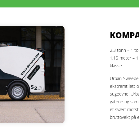
KOMPA
2,3 tonn – 1 t
1,15 meter – 
klasse
Urban-Sweeper 
ekstremt lett 
sugeevne. Urba
gatene og samt
et svært motst
bruttovekt på e