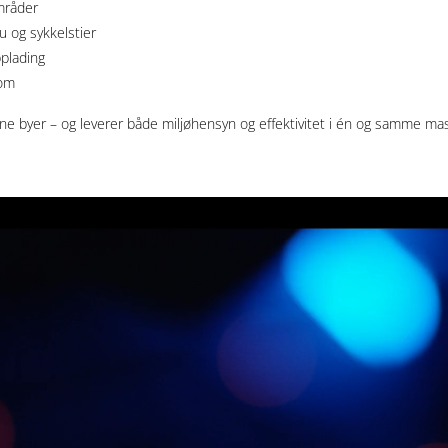
områder
u og sykkelstier
pplading
rom
e byer – og leverer både miljøhensyn og effektivitet i én og samme mas