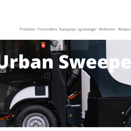
Produkter
Forhandlere
Kampanjer og kataloger
Webinarer
Webport
Urban Sweeper